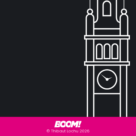
©
Thibaut Lochu
2026