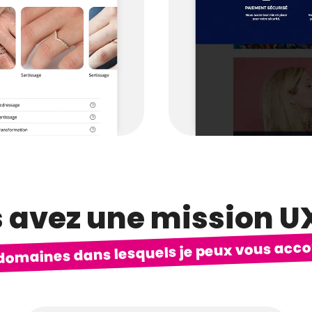
 avez une mission UX
s domaines dans lesquels je peux vous ac