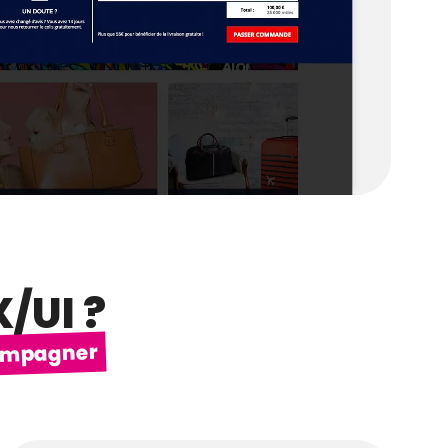
/UI ?
compagner