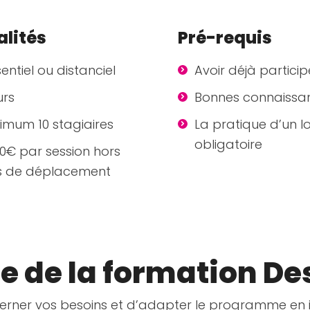
lités
Pré-requis
entiel ou distanciel
Avoir déjà participé
urs
Bonnes connaissan
imum 10 stagiaires
La pratique d’un l
obligatoire
00€ par session hors
is de déplacement
de la formation De
rner vos besoins et d’adapter le programme en ins