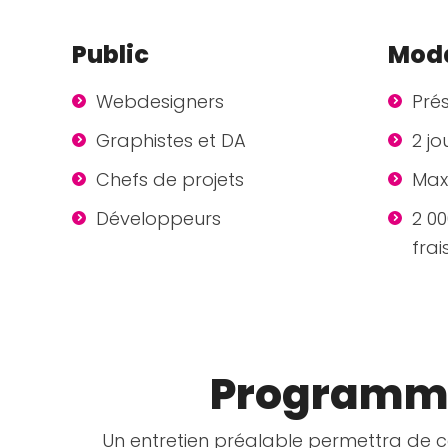
Public
Moda
Webdesigners
Prés
Graphistes et DA
2 jo
Chefs de projets
Max
Développeurs
2 0
fra
Programme 
Un entretien préalable permettra de ce