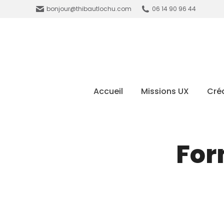
bonjour@thibautlochu.com
06 14 90 96 44
Accueil
Missions UX
Créa
For