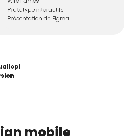
Wireframes
Prototype interactifs
Présentation de Figma
ualiopi
sion
ign mobile